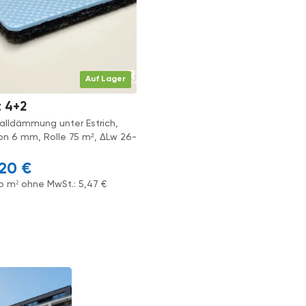
Auf Lager
t 4+2
halldämmung unter Estrich,
on 6 mm, Rolle 75 m², ΔLw 26-
,20
€
ro m² ohne MwSt.:
5,47
€