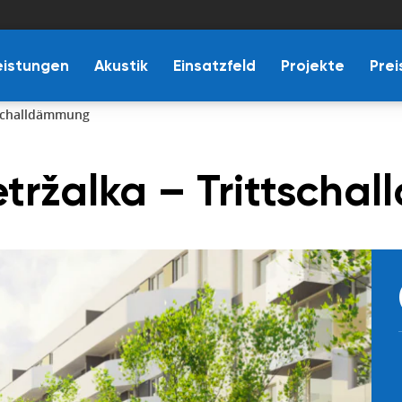
eistungen
Akustik
Einsatzfeld
Projekte
Prei
tschalldämmung
tržalka – Trittsch