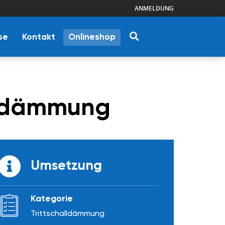
ANMELDUNG
se
Kontakt
Onlineshop
alldämmung
Umsetzung
Kategorie
Trittschalldämmung