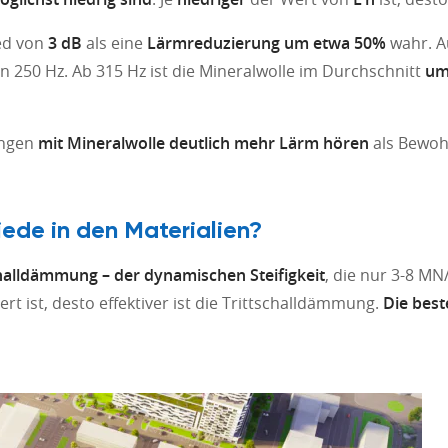
ed von
3 dB
als eine
Lärmreduzierung um etwa 50%
wahr. A
on 250 Hz. Ab 315 Hz ist die Mineralwolle im Durchschnitt
um
ungen
mit Mineralwolle deutlich mehr Lärm hören
als Bewo
ede in den Materialien?
challdämmung – der dynamischen Steifigkeit
, die nur 3-8 MN
rt ist, desto effektiver ist die Trittschalldämmung.
Die bes