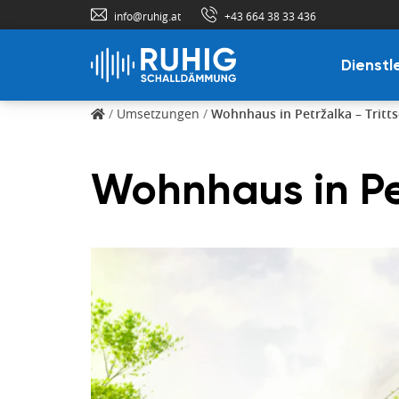
info@ruhig.at
+43 664 38 33 436
Dienstl
/
Umsetzungen
/
Wohnhaus in Petržalka – Trit
Wohnhaus in Pe