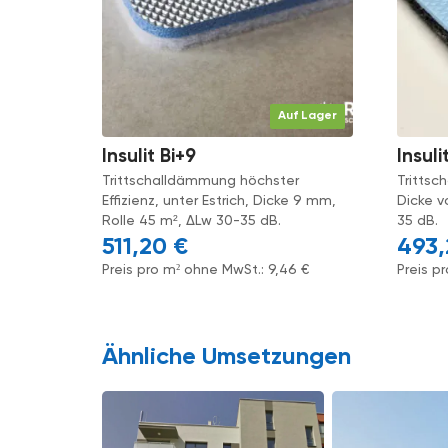
Auf Lager
Insulit Bi+9
Insuli
Trittschalldämmung höchster
Trittsc
Effizienz, unter Estrich, Dicke 9 mm,
Dicke v
Rolle 45 m², ΔLw 30-35 dB.
35 dB.
511,20
€
493
Preis pro m² ohne MwSt.:
9,46
€
Preis p
Ähnliche Umsetzungen