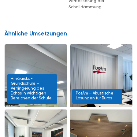
Verbesserung der
Schalldämmung.
Ähnliche Umsetzungen
Hrnčiarska-
Grundschule –
Verringerung des
Echos in wichtigen
PosAm – Akustische
Bereichen der Schule
Lösungen für Büros