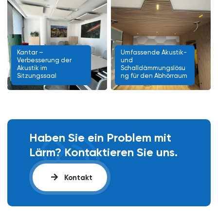
Kantar –
Umfassende Akustik-
Verbesserung der
und
Akustik im
Schalldämmungslösu
Sitzungssaal
ng für den Abhörraum
Haben Sie ein Problem mit
Lärm? Kontaktieren Sie uns.
Kontakt