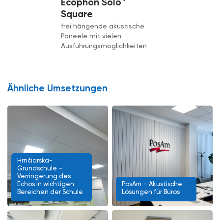
Ecophon Solo™
Square
frei hängende akustische
Paneele mit vielen
Ausführungsmöglichkeiten
Ähnliche Umsetzungen
Hrnčiarska-
Grundschule –
Verringerung des
Echos in wichtigen
PosAm – Akustische
Bereichen der Schule
Lösungen für Büros