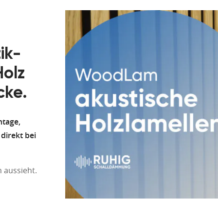
ik-
Holz
cke.
ntage,
direkt bei
 aussieht.