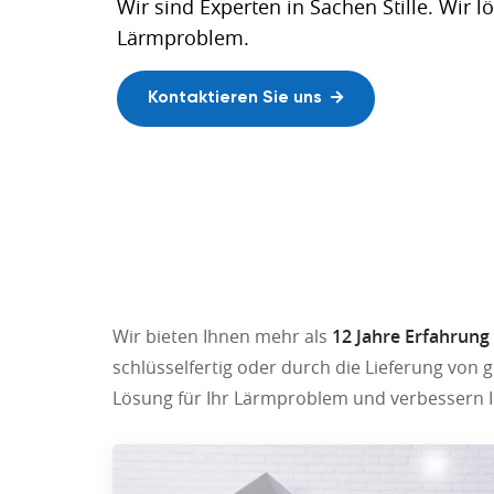
Wir sind Experten in Sachen Stille. Wir l
Umsetzungen in Österreich, Tschechien 
Die dünnsten und effektivsten Trittsch
Onlineshop öffnen
Lärmproblem.
Slowakei.
auf dem Markt.
Kontaktieren Sie uns
Unsere Umsetzungen
Hervorragende Trittschalldämmung
Wir bieten Ihnen mehr als
12 Jahre Erfahrung
schlüsselfertig oder durch die Lieferung von 
Lösung für Ihr Lärmproblem und verbessern I