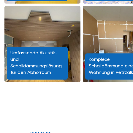
Umfassende Akustik-
und
Komplexe
Schalldämmungslösung
Schalldämmung ein
für den Abhörraum
Wohnung in Petržal