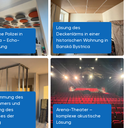
Lösung des
e Polizei in
Deckenlärms in einer
va – Echo-
historischen Wohnung in
ung
Banská Bystrica
ämmung des
mmers und
ng des
Arena-Theater –
ses der
komplexe akustische
g
Lösung