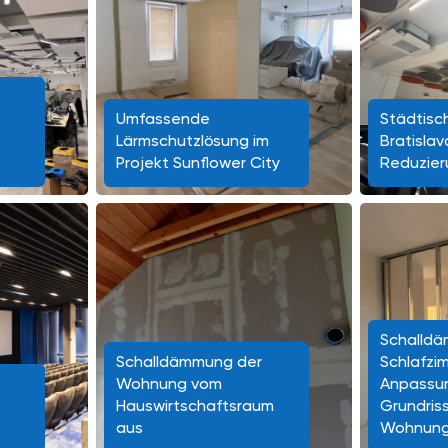
Umfassende
Städtisch
Lärmschutzlösung im
Bratisla
Projekt Sunflower City
Reduzier
Schalld
Schalldämmung der
Schlafzi
Wohnung vom
Anpassu
Hauswirtschaftsraum
Grundris
aus
Wohnun