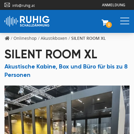
ANMELDUNG
info@ruhig.at
0
/
Onlineshop
/
Akustikboxen
/
SILENT ROOM XL
SILENT ROOM XL
Akustische Kabine, Box und Büro für bis zu 8
Personen