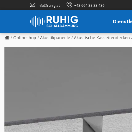
info@ruhig.at
+43 664 38 33 436
Dienstl
/
Onlineshop
/
Akustikpaneele
/
Akustische Kassettendecken