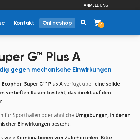
ANMELDUNG
se
Kontakt
Onlineshop
0
uper G™ Plus A
ndig gegen mechanische Einwirkungen
e
Ecophon Super G™ Plus A
verfügt über
eine solide
m vertieften Raster besteht, das direkt auf den
t
.
ch für Sporthallen oder ähnliche
Umgebungen, in denen
nischer Einwirkungen besteht
.
es
viele Kombinationen von Zubehörteilen. Bitte