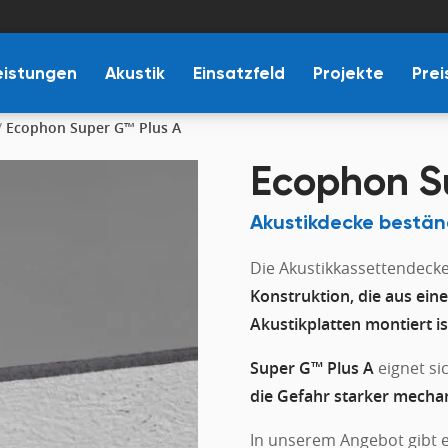
eistungen
Akustik
Einsatzfeld
Projekte
Prei
/
Ecophon Super G™ Plus A
Ecophon S
Akustikdecke bestä
Die Akustikkassettendeck
Konstruktion, die aus eine
Akustikplatten montiert is
Super G™ Plus A
eignet si
die Gefahr starker mecha
In unserem Angebot gibt 