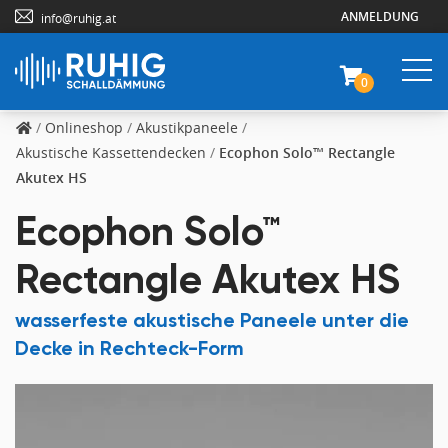
ANMELDUNG
info@ruhig.at
0
/
Onlineshop
/
Akustikpaneele
/
Akustische Kassettendecken
/
Ecophon Solo™ Rectangle
Akutex HS
Ecophon Solo™
Rectangle Akutex HS
wasserfeste akustische Paneele unter die
Decke in Rechteck-Form