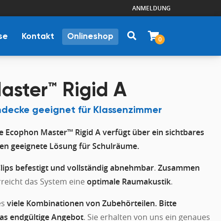
ANMELDUNG
se
Kontakt
Onlineshop
0
aster™ Rigid A
ndecke geeignet für Klassenzimmer
e Ecophon Master™ Rigid A verfügt über ein sichtbares
ten geeignete Lösung für Schulräume.
Clips befestigt und vollständig abnehmbar
.
Zusammen
reicht das System eine
optimale Raumakustik
.
es
viele Kombinationen von Zubehörteilen. Bitte
das endgültige Angebot
. Sie erhalten von uns ein genaues