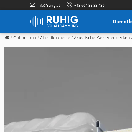
info@ruhig.at
+43 664 38 33 436
Dienstl
/
Onlineshop
/
Akustikpaneele
/
Akustische Kassettendecken