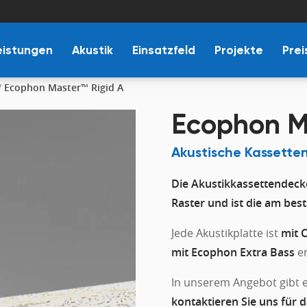
eistungen
Akustik
Einsatzfeld
Projekte
Prei
/
Ecophon Master™ Rigid A
Ecophon M
Akustische Kassette
Die Akustikkassettendeck
Raster und ist die am bes
Jede Akustikplatte ist
mit 
mit Ecophon Extra Bass
er
In unserem Angebot gibt 
kontaktieren Sie uns für 