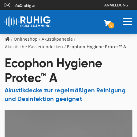
ANMELDUNG
info@ruhig.at
0
/
Onlineshop
/
Akustikpaneele
/
Akustische Kassettendecken
/
Ecophon Hygiene Protec™ A
Ecophon Hygiene
Protec™ A
Akustikdecke zur regelmäßigen Reinigung
und Desinfektion geeignet