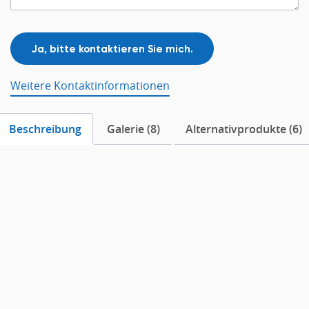
Weitere Kontaktinformationen
Beschreibung
Galerie (8)
Alternativprodukte (6)
Beschreibung
Ecophon
Hygiene Protec™ A
ist
eine
Akustikkassettendecke mit sichtbarem Raster
. Die
Akustikplatten sind
resistent gegen Schimmel- und
Bakterienwachstum sowie gegen die Reinigung mit
Wasserstoffperoxiddampf
.