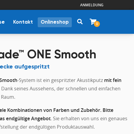
ANMELDUNG
se
Kontakt
Onlineshop
0
ade™ ONE Smooth
ecke aufgespritzt
 Smooth
-System ist ein gespritzter Akustikputz
mit fein
. Dank seines Aussehens, der schnellen und einfachen
n Raum.
iele Kombinationen von Farben und Zubehör. Bitte
das endgültige Angebot
. Sie erhalten von uns ein genaues
fstellung der endgültigen Produktauswahl.