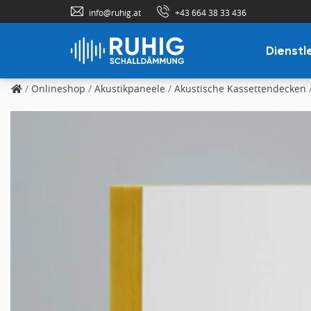
info@ruhig.at
+43 664 38 33 436
Dienstl
/
Onlineshop
/
Akustikpaneele
/
Akustische Kassettendecken