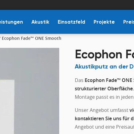
eistungen
Akustik
Einsatzfeld
Projekte
Prei
/
Ecophon Fade™ ONE Smooth
Ecophon F
Akustikputz an der D
Das
Ecophon Fade™ ONE
strukturierter Oberfläche
Montage passt es in jede
Unser Angebot umfasst
v
kontaktieren Sie uns für 
Angebot und eine Preisau