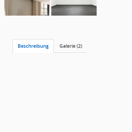
Beschreibung
Galerie (2)
Beschreibung
Das
Akustikputzdeckensystem Fade™ ONE Smooth
bie
mit einer glatten Oberfläche.
Das System setzt sich aus zwei Komponenten zusamm
und Fade Spritzputz (Sichtschicht).