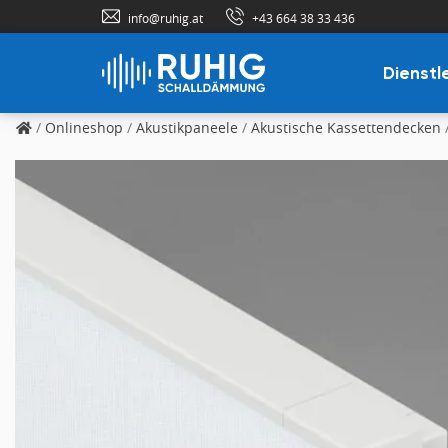
info@ruhig.at
+43 664 38 33 436
Dienstl
/
Onlineshop
/
Akustikpaneele
/
Akustische Kassettendecken