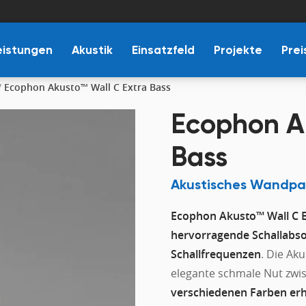
eistungen
Akustik
Einsatzfeld
Projekte
Prei
/
Ecophon Akusto™ Wall C Extra Bass
Ecophon Ak
Bass
Akustisches Wandpan
Ecophon Akusto™ Wall C E
hervorragende Schallabso
Schallfrequenzen
. Die Ak
elegante schmale Nut zwis
verschiedenen Farben erhä