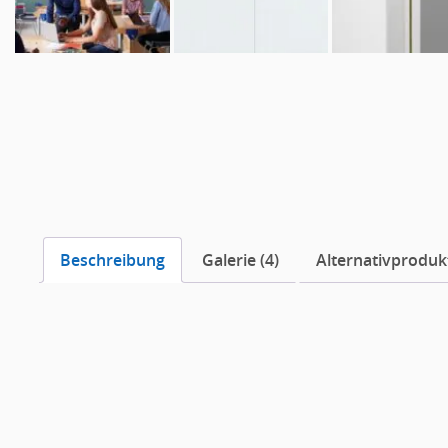
Beschreibung
Galerie (4)
Alternativprodukt
Beschreibung
Ecophon Akusto™ Wall C Extra Bass
verfügt über
herv