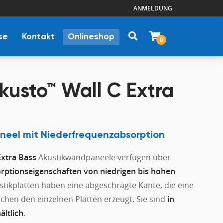
ANMELDUNG
se
Kontakt
Onlineshop
0
usto™ Wall C Extra
eel mit Niederfrequenzabsorption
xtra Bass
Akustikwandpaneele verfügen über
rptionseigenschaften von niedrigen bis hohen
ustikplatten haben eine abgeschrägte Kante, die eine
chen den einzelnen Platten erzeugt. Sie sind
in
ltlich
.