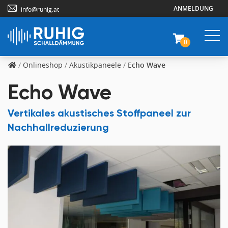
ANMELDUNG
info@ruhig.at
0
/
Onlineshop
/
Akustikpaneele
/
Echo Wave
Echo Wave
Vertikales akustisches Stoffpaneel zur
Nachhallreduzierung