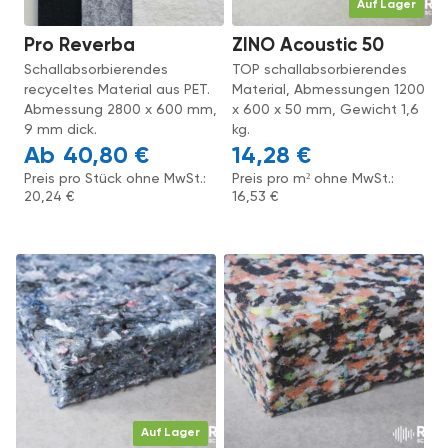
Auf Lager
Pro Reverba
ZINO Acoustic 50
Schallabsorbierendes
TOP schallabsorbierendes
recyceltes Material aus PET.
Material, Abmessungen 1200
Abmessung 2800 x 600 mm,
x 600 x 50 mm, Gewicht 1,6
9 mm dick.
kg.
40,80
€
14,28
€
Preis pro Stück ohne MwSt.:
Preis pro m² ohne MwSt.:
20,24
€
16,53
€
Auf Lager