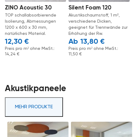
ZINO Acoustic 30
Silent Foam 120
TOP schallabsorbierende
Akustikschaumstoff, 1 m²,
Isolierung, Abmessungen
verschiedene Dicken,
1200 x 600 x 30 mm,
geeignet für Trennwände zur
natürliches Material.
Erhöhung der Rw.
12,30
€
13,80
€
Preis pro m² ohne MwSt.:
Preis pro m² ohne MwSt.:
14,24
€
11,50
€
Akustikpaneele
MEHR PRODUKTE