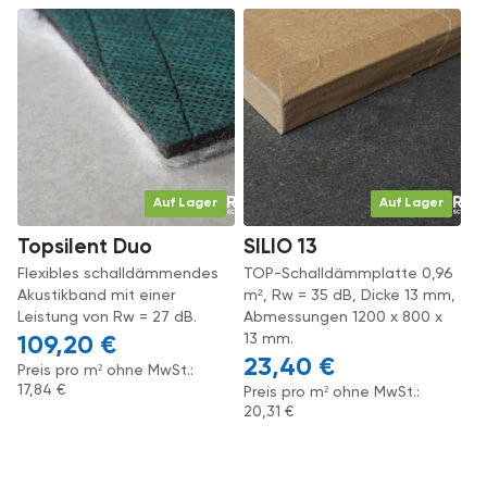
Auf Lager
Auf Lager
Topsilent Duo
SILIO 13
Flexibles schalldämmendes
TOP-Schalldämmplatte 0,96
Akustikband mit einer
m², Rw = 35 dB, Dicke 13 mm,
Leistung von Rw = 27 dB.
Abmessungen 1200 x 800 x
13 mm.
109,20
€
23,40
€
Preis pro m² ohne MwSt.:
17,84
€
Preis pro m² ohne MwSt.:
20,31
€