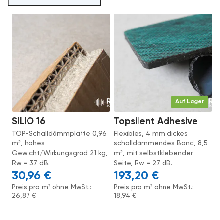
Auf Lager
SILIO 16
Topsilent Adhesive
TOP-Schalldämmplatte 0,96
Flexibles, 4 mm dickes
m², hohes
schalldämmendes Band, 8,5
Gewicht/Wirkungsgrad 21 kg,
m², mit selbstklebender
Rw = 37 dB.
Seite, Rw = 27 dB.
30,96
€
193,20
€
Preis pro m² ohne MwSt.:
Preis pro m² ohne MwSt.:
26,87
€
18,94
€