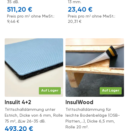
35 dB.
13 mm.
511,20
€
23,40
€
Preis pro m² ohne MwSt.:
Preis pro m² ohne MwSt.:
9,46
€
20,31
€
Auf Lager
Auf Lager
Insulit 4+2
InsulWood
Trittschalldämmung unter
Trittschalldämmung für
Estrich, Dicke von 6 mm, Rolle
leichte Bodenbeläge (OSB-
75 m², ΔLw 26-35 dB.
Platten,...), Dicke 6,5 mm,
Rolle 20 m².
493,20
€