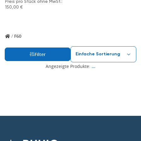
Preis pro Stück ohne MwSt.:
150,00
€
/
F60
Filter
Angezeigte Produkte:
...