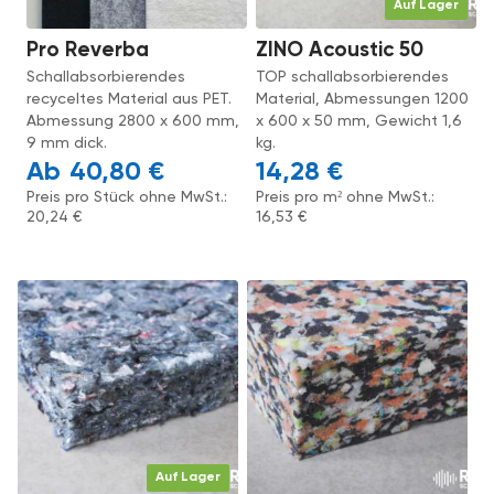
Auf Lager
Pro Reverba
ZINO Acoustic 50
Schallabsorbierendes
TOP schallabsorbierendes
recyceltes Material aus PET.
Material, Abmessungen 1200
Abmessung 2800 x 600 mm,
x 600 x 50 mm, Gewicht 1,6
9 mm dick.
kg.
40,80
€
14,28
€
Preis pro Stück ohne MwSt.:
Preis pro m² ohne MwSt.:
20,24
€
16,53
€
Auf Lager