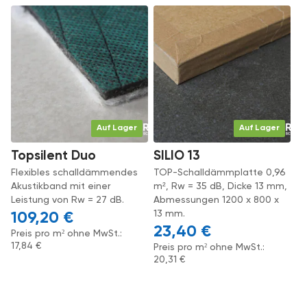
Auf Lager
Auf Lager
Topsilent Duo
SILIO 13
Flexibles schalldämmendes
TOP-Schalldämmplatte 0,96
Akustikband mit einer
m², Rw = 35 dB, Dicke 13 mm,
Leistung von Rw = 27 dB.
Abmessungen 1200 x 800 x
13 mm.
109,20
€
23,40
€
Preis pro m² ohne MwSt.:
17,84
€
Preis pro m² ohne MwSt.:
20,31
€