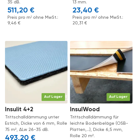
35 dB.
13 mm.
511,20
€
23,40
€
Preis pro m² ohne MwSt.:
Preis pro m² ohne MwSt.:
9,46
€
20,31
€
Auf Lager
Auf Lager
Insulit 4+2
InsulWood
Trittschalldämmung unter
Trittschalldämmung für
Estrich, Dicke von 6 mm, Rolle
leichte Bodenbeläge (OSB-
75 m², ΔLw 26-35 dB.
Platten,...), Dicke 6,5 mm,
Rolle 20 m².
493,20
€