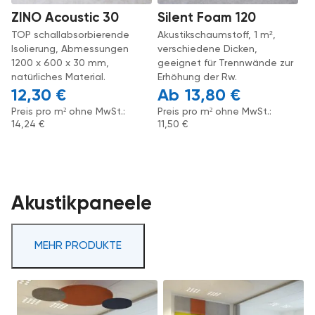
ZINO Acoustic 30
Silent Foam 120
TOP schallabsorbierende
Akustikschaumstoff, 1 m²,
Isolierung, Abmessungen
verschiedene Dicken,
1200 x 600 x 30 mm,
geeignet für Trennwände zur
natürliches Material.
Erhöhung der Rw.
12,30
€
13,80
€
Preis pro m² ohne MwSt.:
Preis pro m² ohne MwSt.:
14,24
€
11,50
€
Akustikpaneele
MEHR PRODUKTE