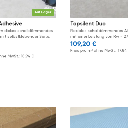
Auf Lager
 Adhesive
Topsilent Duo
 mm dickes schalldämmendes
Flexibles schalldämmendes A
 mit selbstklebender Seite,
mit einer Leistung von Rw = 27
109,20
€
Preis pro m² ohne MwSt.:
17,8
ohne MwSt.:
18,94
€