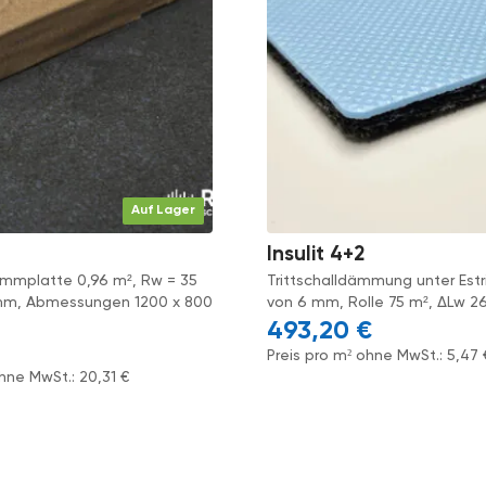
Auf Lager
Insulit 4+2
mmplatte 0,96 m², Rw = 35
Trittschalldämmung unter Estr
 mm, Abmessungen 1200 x 800
von 6 mm, Rolle 75 m², ΔLw 2
493,20
€
Preis pro m² ohne MwSt.:
5,47
ohne MwSt.:
20,31
€