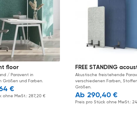
nt floor
FREE STANDING acoust
nd / Paravent in
Akustische freistehende Parav
n Größen und Farben.
verschiedenen Farben, Stoffe
Größen.
,64
€
290,40
€
ck ohne MwSt.:
287,20
€
Preis pro Stück ohne MwSt.:
2