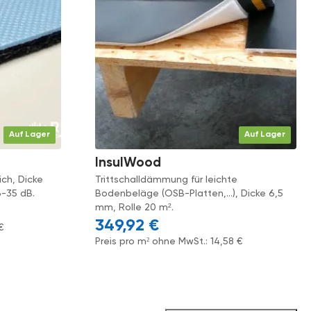
Auf Lager
Auf Lager
InsulWood
ich, Dicke
Trittschalldämmung für leichte
6-35 dB.
Bodenbeläge (OSB-Platten,...), Dicke 6,5
mm, Rolle 20 m².
349,92
€
€
Preis pro m² ohne MwSt.:
14,58
€