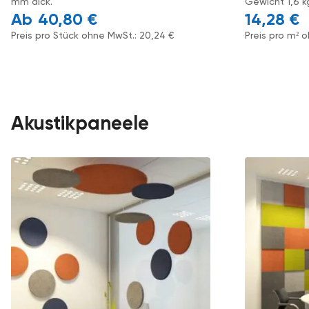
mm dick.
Gewicht 1,6 k
40,80
€
14,28
€
Preis pro Stück ohne MwSt.:
20,24
€
Preis pro m² 
Akustikpaneele