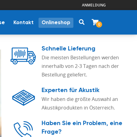
ANMELDUNG
se
Kontakt
Onlineshop
0
Schnelle Lieferung
Die meisten Bestellungen werden
innerhalb von 2-3 Tagen nach der
Bestellung geliefert.
Experten für Akustik
Wir haben die größte Auswahl an
Akustikprodukten in Österreich.
Haben Sie ein Problem, eine
Frage?