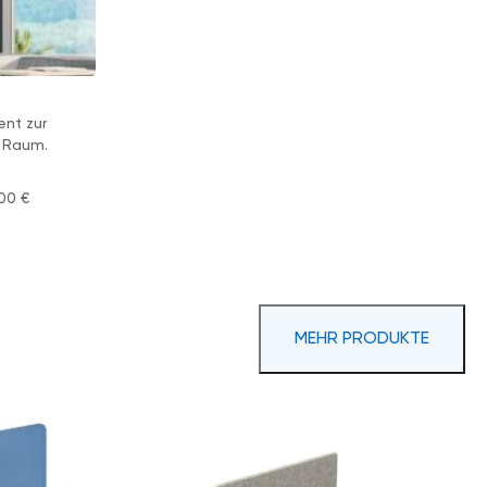
ent zur
m Raum.
,00
€
MEHR PRODUKTE