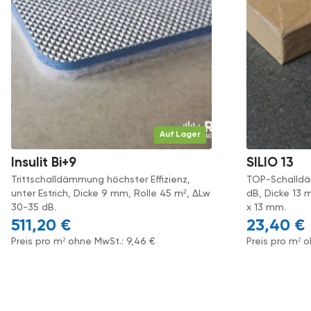
Auf Lager
Insulit Bi+9
SILIO 13
Trittschalldämmung höchster Effizienz,
TOP-Schalldä
unter Estrich, Dicke 9 mm, Rolle 45 m², ΔLw
dB, Dicke 13
30-35 dB.
x 13 mm.
511,20
€
23,40
€
Preis pro m² ohne MwSt.:
9,46
€
Preis pro m² 