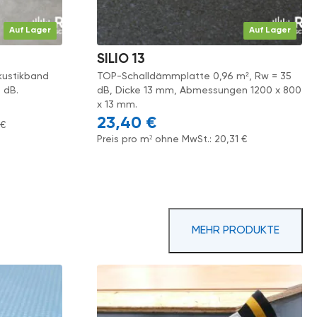
Auf Lager
Auf Lager
SILIO 13
kustikband
TOP-Schalldämmplatte 0,96 m², Rw = 35
 dB.
dB, Dicke 13 mm, Abmessungen 1200 x 800
x 13 mm.
23,40
€
4
€
Preis pro m² ohne MwSt.:
20,31
€
MEHR PRODUKTE