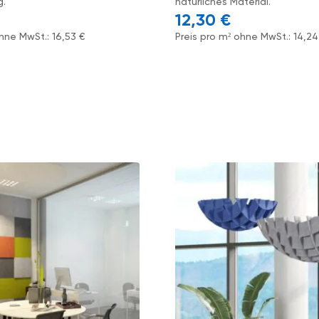
g.
natürliches Material.
12,30
€
ohne MwSt.:
16,53
€
Preis pro m² ohne MwSt.:
14,2