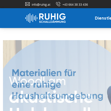
info@ruhig.at
+43 664 38 33 436
Dienstl