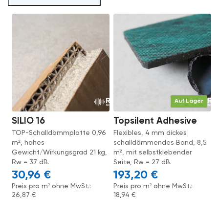
Auf Lager
SILIO 16
Topsilent Adhesive
TOP-Schalldämmplatte 0,96
Flexibles, 4 mm dickes
m², hohes
schalldämmendes Band, 8,5
Gewicht/Wirkungsgrad 21 kg,
m², mit selbstklebender
Rw = 37 dB.
Seite, Rw = 27 dB.
30,96
€
193,20
€
Preis pro m² ohne MwSt.:
Preis pro m² ohne MwSt.:
26,87
€
18,94
€