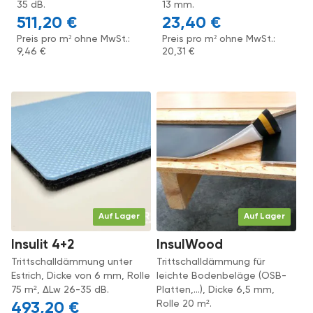
35 dB.
13 mm.
511,20
€
23,40
€
Preis pro m² ohne MwSt.:
Preis pro m² ohne MwSt.:
9,46
€
20,31
€
Auf Lager
Auf Lager
Insulit 4+2
InsulWood
Trittschalldämmung unter
Trittschalldämmung für
Estrich, Dicke von 6 mm, Rolle
leichte Bodenbeläge (OSB-
75 m², ΔLw 26-35 dB.
Platten,...), Dicke 6,5 mm,
Rolle 20 m².
493,20
€