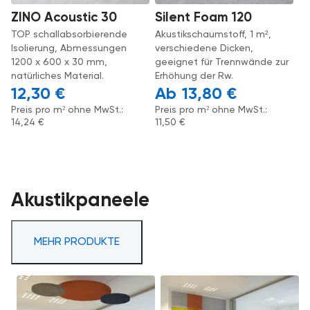
ZINO Acoustic 30
Silent Foam 120
TOP schallabsorbierende
Akustikschaumstoff, 1 m²,
Isolierung, Abmessungen
verschiedene Dicken,
1200 x 600 x 30 mm,
geeignet für Trennwände zur
natürliches Material.
Erhöhung der Rw.
12,30
€
13,80
€
Preis pro m² ohne MwSt.:
Preis pro m² ohne MwSt.:
14,24
€
11,50
€
Akustikpaneele
MEHR PRODUKTE