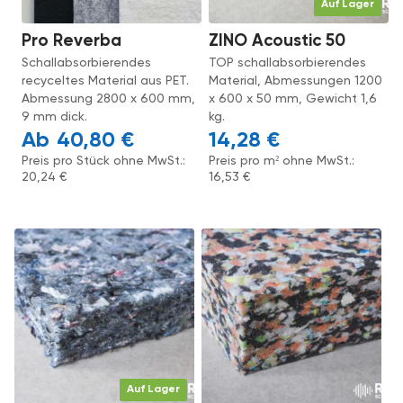
Auf Lager
Pro Reverba
ZINO Acoustic 50
Schallabsorbierendes
TOP schallabsorbierendes
recyceltes Material aus PET.
Material, Abmessungen 1200
Abmessung 2800 x 600 mm,
x 600 x 50 mm, Gewicht 1,6
9 mm dick.
kg.
40,80
€
14,28
€
Preis pro Stück ohne MwSt.:
Preis pro m² ohne MwSt.:
20,24
€
16,53
€
Auf Lager