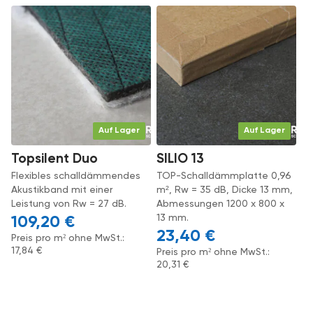
Auf Lager
Auf Lager
Topsilent Duo
SILIO 13
Flexibles schalldämmendes
TOP-Schalldämmplatte 0,96
Akustikband mit einer
m², Rw = 35 dB, Dicke 13 mm,
Leistung von Rw = 27 dB.
Abmessungen 1200 x 800 x
13 mm.
109,20
€
23,40
€
Preis pro m² ohne MwSt.:
17,84
€
Preis pro m² ohne MwSt.:
20,31
€