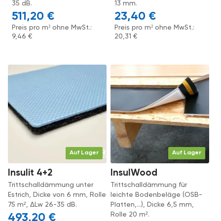
35 dB.
13 mm.
511,20
€
23,40
€
Preis pro m² ohne MwSt.:
Preis pro m² ohne MwSt.:
9,46
€
20,31
€
Auf Lager
Auf Lager
Insulit 4+2
InsulWood
Trittschalldämmung unter
Trittschalldämmung für
Estrich, Dicke von 6 mm, Rolle
leichte Bodenbeläge (OSB-
75 m², ΔLw 26-35 dB.
Platten,...), Dicke 6,5 mm,
Rolle 20 m².
493,20
€