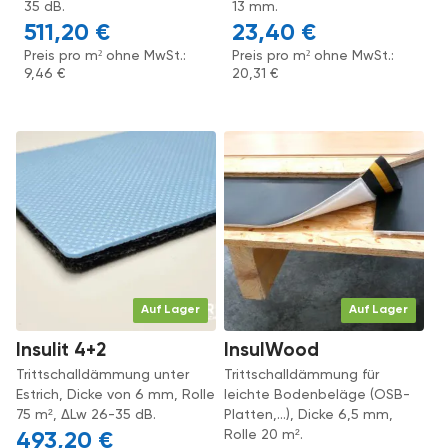
35 dB.
13 mm.
511,20
€
23,40
€
Preis pro m² ohne MwSt.:
Preis pro m² ohne MwSt.:
9,46
€
20,31
€
Auf Lager
Auf Lager
Insulit 4+2
InsulWood
Trittschalldämmung unter
Trittschalldämmung für
Estrich, Dicke von 6 mm, Rolle
leichte Bodenbeläge (OSB-
75 m², ΔLw 26-35 dB.
Platten,...), Dicke 6,5 mm,
Rolle 20 m².
493,20
€