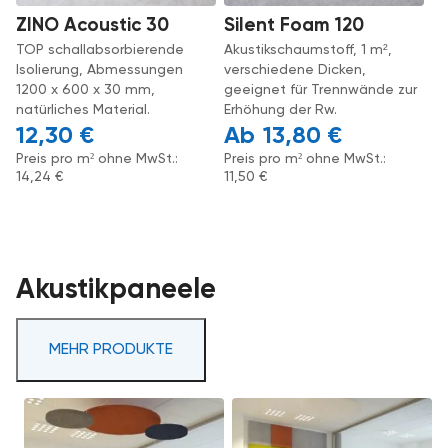
ZINO Acoustic 30
Silent Foam 120
TOP schallabsorbierende
Akustikschaumstoff, 1 m²,
Isolierung, Abmessungen
verschiedene Dicken,
1200 x 600 x 30 mm,
geeignet für Trennwände zur
natürliches Material.
Erhöhung der Rw.
12,30
€
13,80
€
Preis pro m² ohne MwSt.:
Preis pro m² ohne MwSt.:
14,24
€
11,50
€
Akustikpaneele
MEHR PRODUKTE