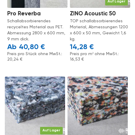
Auf Lager
Pro Reverba
ZINO Acoustic 50
Schallabsorbierendes
TOP schallabsorbierendes
recyceltes Material aus PET.
Material, Abmessungen 1200
Abmessung 2800 x 600 mm,
x 600 x 50 mm, Gewicht 1,6
9 mm dick.
kg.
40,80
€
14,28
€
Preis pro Stück ohne MwSt.:
Preis pro m² ohne MwSt.:
20,24
€
16,53
€
Auf Lager