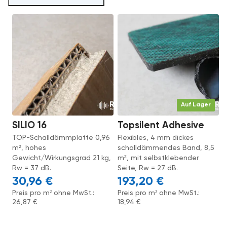
Auf Lager
SILIO 16
Topsilent Adhesive
TOP-Schalldämmplatte 0,96
Flexibles, 4 mm dickes
m², hohes
schalldämmendes Band, 8,5
Gewicht/Wirkungsgrad 21 kg,
m², mit selbstklebender
Rw = 37 dB.
Seite, Rw = 27 dB.
30,96
€
193,20
€
Preis pro m² ohne MwSt.:
Preis pro m² ohne MwSt.:
26,87
€
18,94
€