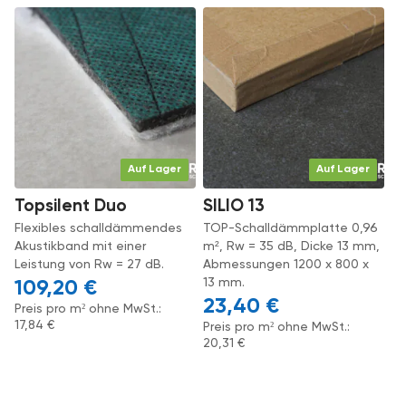
Auf Lager
Auf Lager
Topsilent Duo
SILIO 13
Flexibles schalldämmendes
TOP-Schalldämmplatte 0,96
Akustikband mit einer
m², Rw = 35 dB, Dicke 13 mm,
Leistung von Rw = 27 dB.
Abmessungen 1200 x 800 x
13 mm.
109,20
€
23,40
€
Preis pro m² ohne MwSt.:
17,84
€
Preis pro m² ohne MwSt.:
20,31
€