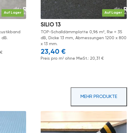
Auf Lager
Auf Lager
SILIO 13
kustikband
TOP-Schalldämmplatte 0,96 m², Rw = 35
 dB.
dB, Dicke 13 mm, Abmessungen 1200 x 800
x 13 mm.
23,40
€
4
€
Preis pro m² ohne MwSt.:
20,31
€
MEHR PRODUKTE