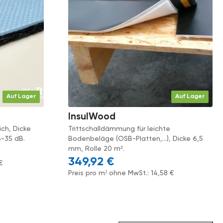
Auf Lager
Auf Lager
InsulWood
ich, Dicke
Trittschalldämmung für leichte
6-35 dB.
Bodenbeläge (OSB-Platten,...), Dicke 6,5
mm, Rolle 20 m².
349,92
€
€
Preis pro m² ohne MwSt.:
14,58
€