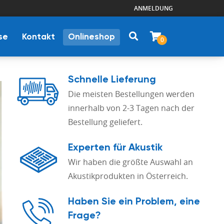
ANMELDUNG
se
Kontakt
Onlineshop
0
Schnelle Lieferung
Die meisten Bestellungen werden
innerhalb von 2-3 Tagen nach der
Bestellung geliefert.
Experten für Akustik
Wir haben die größte Auswahl an
Akustikprodukten in Österreich.
Haben Sie ein Problem, eine
Frage?