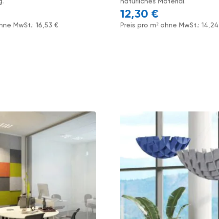
g.
natürliches Material.
12,30
€
ohne MwSt.:
16,53
€
Preis pro m² ohne MwSt.:
14,2