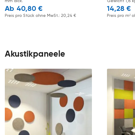
mm dick.
Gewicht 1,6 k
40,80
€
14,28
€
Preis pro Stück ohne MwSt.:
20,24
€
Preis pro m² 
Akustikpaneele