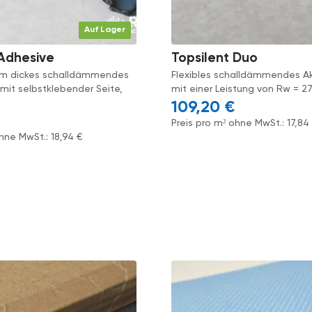
Auf Lager
 Adhesive
Topsilent Duo
 mm dickes schalldämmendes
Flexibles schalldämmendes A
 mit selbstklebender Seite,
mit einer Leistung von Rw = 27
109,20
€
Preis pro m² ohne MwSt.:
17,8
ohne MwSt.:
18,94
€