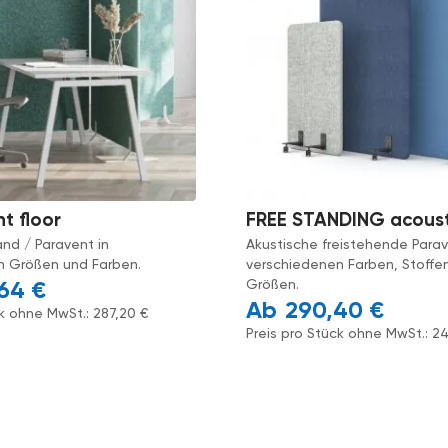
nt floor
FREE STANDING acoust
nd / Paravent in
Akustische freistehende Parav
n Größen und Farben.
verschiedenen Farben, Stoffe
Größen.
,64
€
290,40
€
ck ohne MwSt.:
287,20
€
Preis pro Stück ohne MwSt.:
2