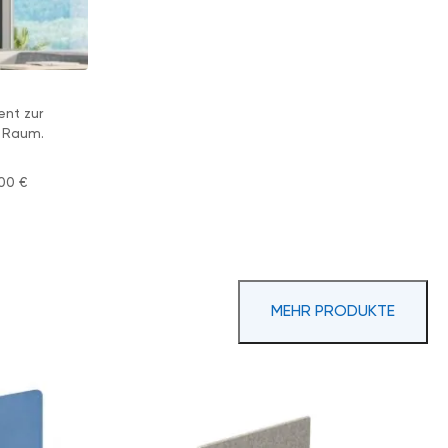
ent zur
m Raum.
,00
€
MEHR PRODUKTE