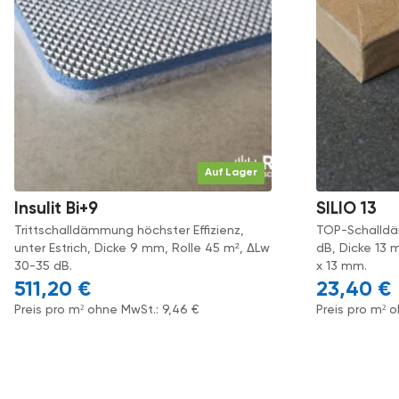
Auf Lager
Insulit Bi+9
SILIO 13
Trittschalldämmung höchster Effizienz,
TOP-Schalldä
unter Estrich, Dicke 9 mm, Rolle 45 m², ΔLw
dB, Dicke 13
30-35 dB.
x 13 mm.
511,20
€
23,40
€
Preis pro m² ohne MwSt.:
9,46
€
Preis pro m² 