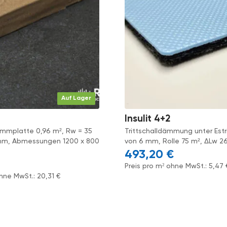
Auf Lager
Insulit 4+2
mmplatte 0,96 m², Rw = 35
Trittschalldämmung unter Estr
 mm, Abmessungen 1200 x 800
von 6 mm, Rolle 75 m², ΔLw 2
493,20
€
Preis pro m² ohne MwSt.:
5,47
ohne MwSt.:
20,31
€